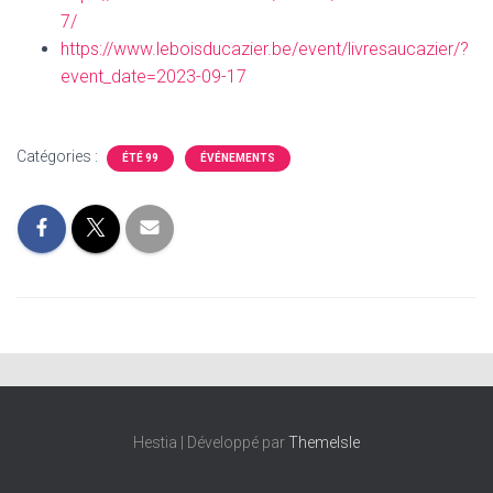
7/
https://www.leboisducazier.be/event/livresaucazier/?
event_date=2023-09-17
Catégories :
ÉTÉ 99
ÉVÉNEMENTS
Hestia | Développé par
ThemeIsle