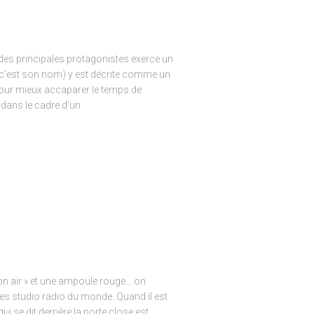
es principales protagonistes exerce un
e (c’est son nom) y est décrite comme un
pour mieux accaparer le temps de
 dans le cadre d’un
 on air » et une ampoule rouge… on
les studio radio du monde. Quand il est
ui se dit derrière la porte close est