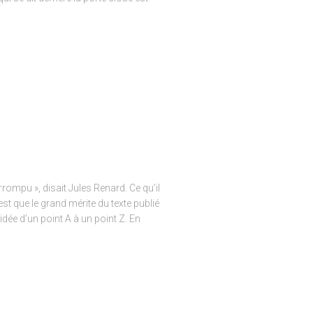
rrompu », disait Jules Renard. Ce qu’il
’est que le grand mérite du texte publié
ée d’un point A à un point Z. En