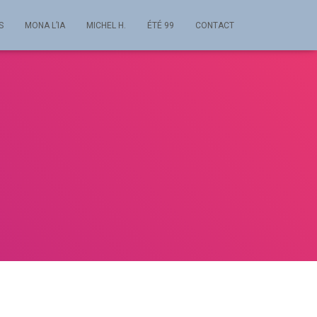
S
MONA L’IA
MICHEL H.
ÉTÉ 99
CONTACT