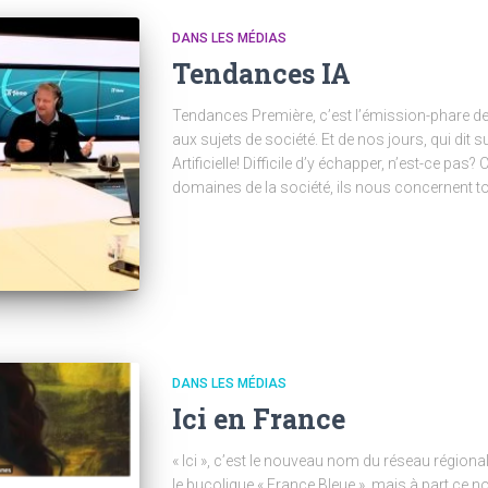
DANS LES MÉDIAS
Tendances IA
Tendances Première, c’est l’émission-phare de 
aux sujets de société. Et de nos jours, qui dit su
Artificielle! Difficile d’y échapper, n’est-ce pas? 
domaines de la société, ils nous concernent to
DANS LES MÉDIAS
Ici en France
« Ici », c’est le nouveau nom du réseau régiona
le bucolique « France Bleue », mais à part ce 