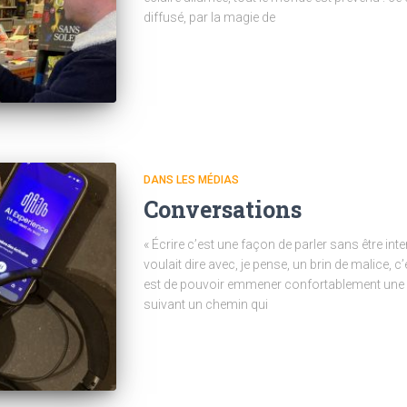
diffusé, par la magie de
DANS LES MÉDIAS
Conversations
« Écrire c’est une façon de parler sans être inte
voulait dire avec, je pense, un brin de malice, c
est de pouvoir emmener confortablement une id
suivant un chemin qui