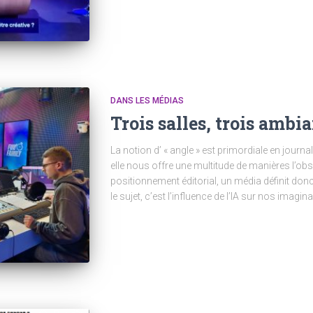
DANS LES MÉDIAS
Trois salles, trois ambi
La notion d’ « angle » est primordiale en journal
elle nous offre une multitude de manières l’ob
positionnement éditorial, un média définit don
le sujet, c’est l’influence de l’IA sur nos imagina