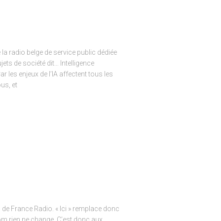
la radio belge de service public dédiée
jets de société dit… Intelligence
Car les enjeux de l’IA affectent tous les
us, et
l de France Radio. « Ici » remplace donc
nom rien ne change. C’est donc aux