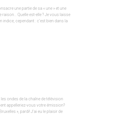
onsacre une partie de sa « une » et une
e raison… Quelle est-elle ? Je vous laisse
n indice, cependant : c’est bien dans la
les ondes de la chaîne de télévision
nt appelleriez-vous votre émission?
uxelles », pardi! J’ai eu le plaisir de