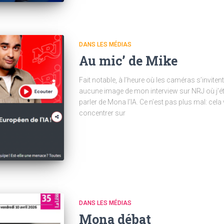
DANS LES MÉDIAS
Au mic’ de Mike
Fait notable, à l’heure où les caméras s’invitent
aucune image de mon interview sur NRJ où j’éta
parler de Mona l’IA. Ce n’est pas plus mal: cela
concentrer sur
DANS LES MÉDIAS
Mona débat