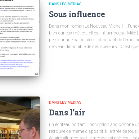
DANS LES MÉDIAS
Sous influence
Dans mon roman Le Nouveau Michel H., l’une d
bien curieux métier… ell est influenceuse. Mili
personnage calculateur fabriquant de l’émoi 
cerveau disponible de ses suiveurs… C’est que
DANS LES MÉDIAS
Dans l’air
un écriteau portant l’inscription anglophone «
retrouve ce même dispositif à l’entrée de tous 
éclairé allumée, tout le monde est prévenu : ce q