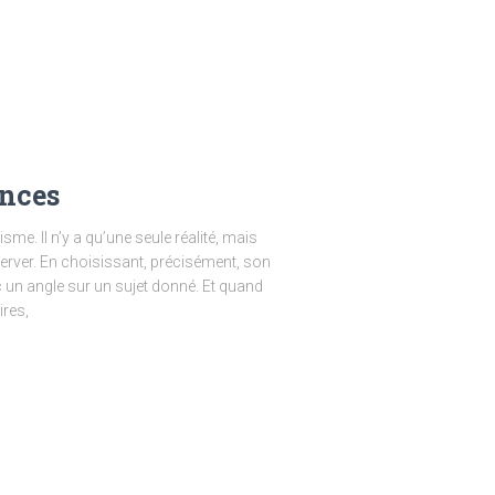
ances
isme. Il n’y a qu’une seule réalité, mais
server. En choisissant, précisément, son
c un angle sur un sujet donné. Et quand
ires,