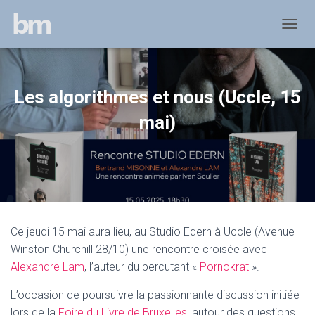
D
É
P
L
I
Les algorithmes et nous (Uccle, 15
E
R
mai)
L
A
N
A
V
I
G
A
Ce jeudi 15 mai aura lieu, au Studio Edern à Uccle (Avenue
T
Winston Churchill 28/10) une rencontre croisée avec
I
O
Alexandre Lam
, l’auteur du percutant «
Pornokrat
».
N
L’occasion de poursuivre la passionnante discussion initiée
lors de la
Foire du Livre de Bruxelles
, autour des questions