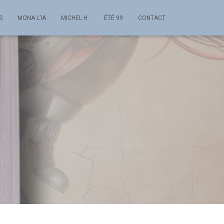
S
MONA L’IA
MICHEL H.
ÉTÉ 99
CONTACT