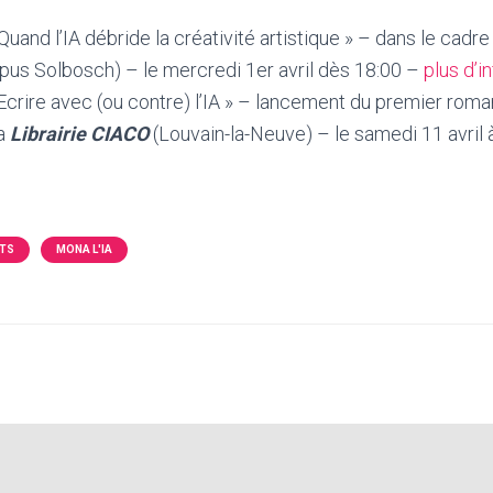
Quand l’IA débride la créativité artistique » – dans le cadre
us Solbosch) – le mercredi 1er avril dès 18:00 –
plus d’in
crire avec (ou contre) l’IA » – lancement du premier roma
la
Librairie CIACO
(Louvain-la-Neuve) – le samedi 11 avril
TS
MONA L'IA